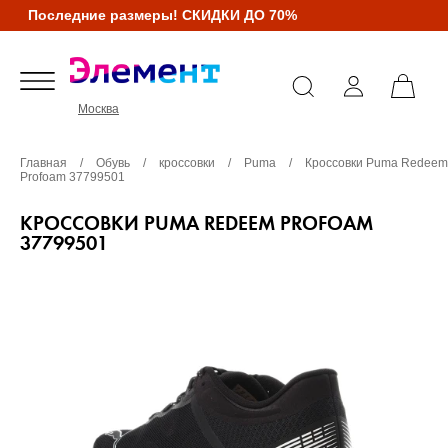
Последние размеры! СКИДКИ ДО 70%
Москва
Главная
/
Обувь
/
кроссовки
/
Puma
/
Кроссовки Puma Redeem
Profoam 37799501
КРОССОВКИ PUMA REDEEM PROFOAM
37799501