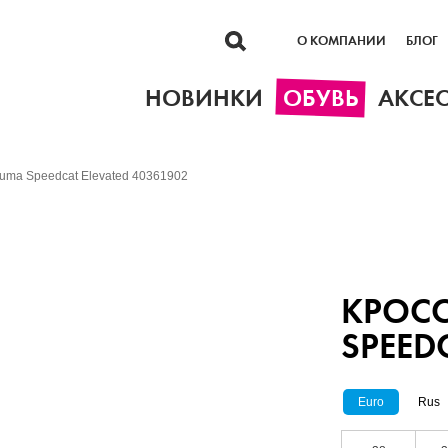
О КОМПАНИИ
БЛОГ
НОВИНКИ
ОБУВЬ
АКСЕ
uma Speedcat Elevated 40361902
КРОС
SPEED
Euro
Rus