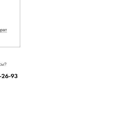
врат
сы?
-26-93