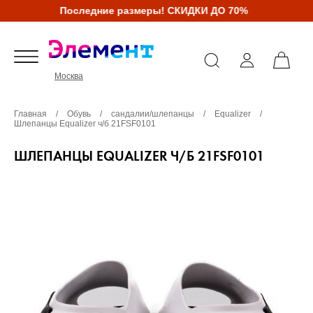
Последние размеры! СКИДКИ ДО 70%
Москва
Главная
/
Обувь
/
сандалии/шлепанцы
/
Equalizer
/
Шлепанцы Equalizer ч/б 21FSF0101
ШЛЕПАНЦЫ EQUALIZER Ч/Б 21FSF0101