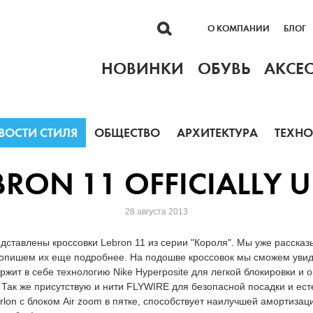
О КОМПАНИИ
БЛОГ
НОВИНКИ
ОБУВЬ
АКСЕ
ВОСТИ СТИЛЯ
ОБЩЕСТВО
АРХИТЕКТУРА
ТЕХН
BRON 11 OFFICIALLY 
28 августа 2013
ставлены кроссовки Lebron 11 из серии "Короля". Мы уже рассказ
ь опишем их еще подробнее. На подошве кроссовок мы сможем увид
жит в себе технологию Nike Hyperposite для легкой блокировки и 
 Так же присутствую и нити FLYWIRE для безопасной посадки и ест
lon с блоком Air zoom в пятке, способствует наилучшей амортиза