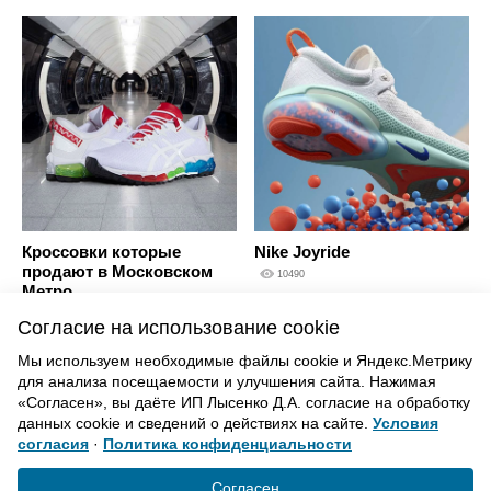
Кроссовки которые
Nike Joyride
продают в Московском
10490
Метро
10035
Согласие на использование cookie
Мы используем необходимые файлы cookie и Яндекс.Метрику
для анализа посещаемости и улучшения сайта. Нажимая
ВВЕРХ
«Согласен», вы даёте ИП Лысенко Д.А. согласие на обработку
данных cookie и сведений о действиях на сайте.
Условия
согласия
·
Политика конфиденциальности
Политика конфиденциальности
Согласие на обработку
Согласен